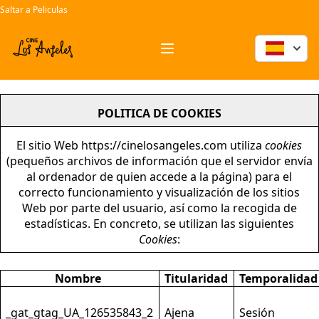
Saltar a Peliculas
entradas cine santander pelicula palomitas ocio salir
Workflow
Open menu
POLITICA DE COOKIES
El sitio Web https://cinelosangeles.com utiliza
cookies
(pequeños archivos de información que el servidor envía
al ordenador de quien accede a la página) para el
correcto funcionamiento y visualización de los sitios
Web por parte del usuario, así como la recogida de
estadísticas. En concreto, se utilizan las siguientes
Cookies
:
Nombre
Titularidad
Temporalidad
_gat_gtag_UA_126535843_2
Ajena
Sesión